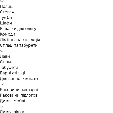
Полиці
Стелажі
Тумби
Шафи
Вішалки для одягу
Комоди
Лімітована колекція
Стільці та табурети
Лави
Стільці
Табурети
Барні стільці
Для ванної кімнати
Раковини накладні
Раковини підлогові
Дитячі меблі
Дитячі ліжка