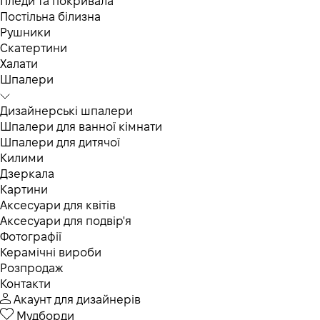
Пледи та покривала
Постільна білизна
Рушники
Скатертини
Халати
Шпалери
Дизайнерські шпалери
Шпалери для ванної кімнати
Шпалери для дитячої
Килими
Дзеркала
Картини
Аксесуари для квітів
Аксесуари для подвір'я
Фотографії
Керамічні вироби
Розпродаж
Контакти
Акаунт для дизайнерів
Мудборди