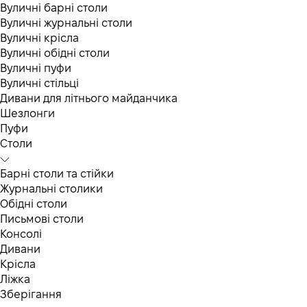
Вуличні барні столи
Вуличні журнальні столи
Вуличні крісла
Вуличні обідні столи
Вуличні пуфи
Вуличні стільці
Дивани для літнього майданчика
Шезлонги
Пуфи
Столи
Барні столи та стійки
Журнальні столики
Обідні столи
Письмові столи
Консолі
Дивани
Крісла
Ліжка
Зберігання