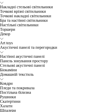
Накладні стельові світильники
Точкові врізні світильники
Точкові накладні світильники
Бра та настінні світильники
Настільні світильники
Торшери
Декор
Art toys
Акустичні панелі та перегородки
Настінні акустичні панелі
Панель зонування простору
Стельові акустичні панелі
Біокаміни
Домашній текстиль
Ковдри
Пледи та покривала
Постільна білизна
Рушники
Скатертини
Халати
Шпалери