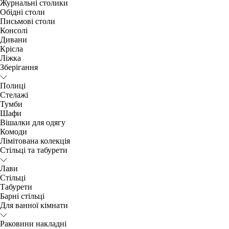
Журнальні столики
Обідні столи
Письмові столи
Консолі
Дивани
Крісла
Ліжка
Зберігання
Полиці
Стелажі
Тумби
Шафи
Вішалки для одягу
Комоди
Лімітована колекція
Стільці та табурети
Лави
Стільці
Табурети
Барні стільці
Для ванної кімнати
Раковини накладні