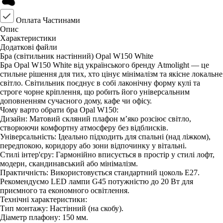
Оплата Частинами
Опис
Характеристики
Додаткові файли
Бра (світильник настінний) Opal W150 White
Бра Opal W150 White від українського бренду Atmolight — це
стильне рішення для тих, хто цінує мінімалізм та якісне локальне
світло. Світильник поєднує в собі лаконічну форму кулі та
строге чорне кріплення, що робить його універсальним
доповненням сучасного дому, кафе чи офісу.
Чому варто обрати бра Opal W150:
Дизайн: Матовий скляний плафон м’яко розсіює світло,
створюючи комфортну атмосферу без відблисків.
Універсальність: Ідеально підходить для спальні (над ліжком),
передпокою, коридору або зони відпочинку у вітальні.
Стилі інтер'єру: Гармонійно вписується в простір у стилі лофт,
модерн, скандинавський або мінімалізм.
Практичність: Використовується стандартний цоколь E27.
Рекомендуємо LED лампи G45 потужністю до 20 Вт для
приємного та економного освітлення.
Технічні характеристики:
Тип монтажу: Настінний (на скобу).
Діаметр плафону: 150 мм.