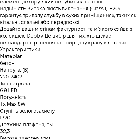
елемент декору, який не губиться на стіні.
Надійність: Висока якість виконання (Class I, IP20)
гарантує тривалу службу в сухих приміщеннях, таких як
вітальні, спальні або передпокої.
Додайте вашим стінам фактурності та м’якого сяйва з
колекцією Debby. Це вибір для тих, хто шукає
нестандартні рішення та природну красу в деталях.
Характеристики
Матеріал
бетон
Напруга, (В)
220-240V
Тип патрона
G9 LED
Потужність
1 x Max 8W
Ступінь вологозахисту
IP20
Довжина плафона, см
32,3
Висота плафону (см)