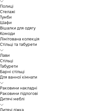
Полиці
Стелажі
Тумби
Шафи
Вішалки для одягу
Комоди
Лімітована колекція
Стільці та табурети
Лави
Стільці
Табурети
Барні стільці
Для ванної кімнати
Раковини накладні
Раковини підлогові
Дитячі меблі
Дитячі ліжка