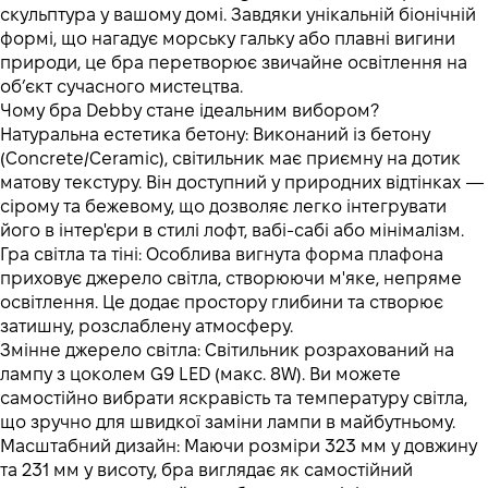
скульптура у вашому домі. Завдяки унікальній біонічній
формі, що нагадує морську гальку або плавні вигини
природи, це бра перетворює звичайне освітлення на
об’єкт сучасного мистецтва.
Чому бра Debby стане ідеальним вибором?
Натуральна естетика бетону: Виконаний із бетону
(Concrete/Ceramic), світильник має приємну на дотик
матову текстуру. Він доступний у природних відтінках —
сірому та бежевому, що дозволяє легко інтегрувати
його в інтер'єри в стилі лофт, вабі-сабі або мінімалізм.
Гра світла та тіні: Особлива вигнута форма плафона
приховує джерело світла, створюючи м'яке, непряме
освітлення. Це додає простору глибини та створює
затишну, розслаблену атмосферу.
Змінне джерело світла: Світильник розрахований на
лампу з цоколем G9 LED (макс. 8W). Ви можете
самостійно вибрати яскравість та температуру світла,
що зручно для швидкої заміни лампи в майбутньому.
Масштабний дизайн: Маючи розміри 323 мм у довжину
та 231 мм у висоту, бра виглядає як самостійний