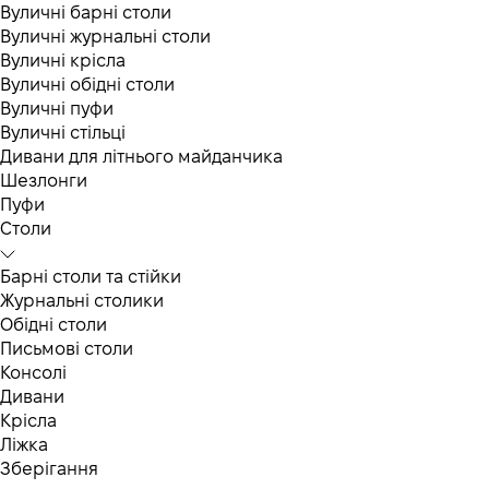
Вуличні барні столи
Вуличні журнальні столи
Вуличні крісла
Вуличні обідні столи
Вуличні пуфи
Вуличні стільці
Дивани для літнього майданчика
Шезлонги
Пуфи
Столи
Барні столи та стійки
Журнальні столики
Обідні столи
Письмові столи
Консолі
Дивани
Крісла
Ліжка
Зберігання