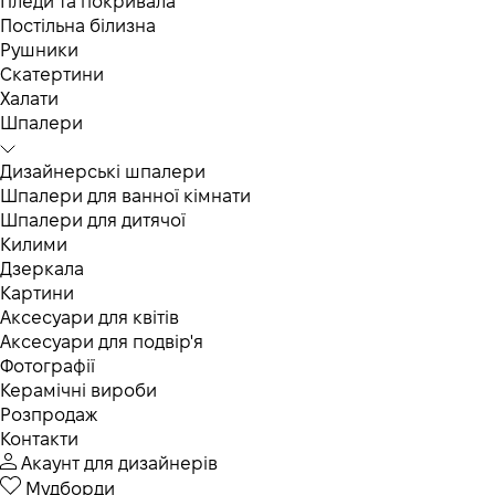
Пледи та покривала
Постільна білизна
Рушники
Скатертини
Халати
Шпалери
Дизайнерські шпалери
Шпалери для ванної кімнати
Шпалери для дитячої
Килими
Дзеркала
Картини
Аксесуари для квітів
Аксесуари для подвір'я
Фотографії
Керамічні вироби
Розпродаж
Контакти
Акаунт для дизайнерів
Мудборди