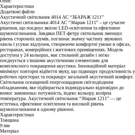
Опис
Характеристики
Додаткові файли
Акустичний світильник 4014 АС “ЗБАРАЖ 1211”
Акустичні світильники 4014 АС “Збараж 1211” – це сучасне
рішення, що поєднує якісне LED-освітлення та ефективне
шумопоглинання. Завдяки ПЕТ-фетру світильник зменшує
рівень сторонніх шумів, поглинає значну частину звукових
хвиль і усуває відлуння, створюючи комфортні умови в офісах,
ресторанах, комерційних і житлових приміщеннях. Модель
доступна у 24 кольорах, має стильний дизайн і легко
поєднується з іншими акустичними елементами для
комплексного покращення акустики. Інноваційний матеріал
мінімізує повторні відбиття звуку, що підвищує продуктивність у
робочих просторах та покращує загальний акустичний комфорт.
Світильник оснащений енергоощадним світлодіодним
обладнанням, яке підбирається індивідуально відповідно до
вимог замовника: потужність, індекс кольору, колірна
температура. Акустичний світильник “Збараж 1211” — це
естетика, ефективне освітлення та високий рівень
шумопоглинання в одному рішенні.
Характеристики
Товщина
9 мм
Матеріал