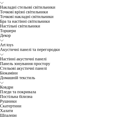
Накладні стельові світильники
Точкові врізні світильники
Точкові накладні світильники
Бра та настінні світильники
Настільні світильники
Торшери
Декор
Art toys
Акустичні панелі та перегородки
Настінні акустичні панелі
Панель зонування простору
Стельові акустичні панелі
Біокаміни
Домашній текстиль
Ковдри
Пледи та покривала
Постільна білизна
Рушники
Скатертини
Халати
Шпалери