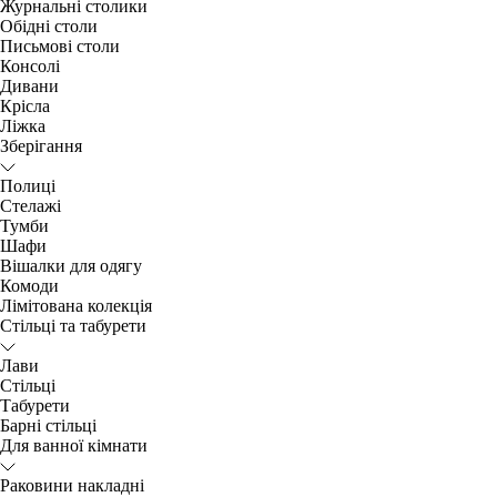
Журнальні столики
Обідні столи
Письмові столи
Консолі
Дивани
Крісла
Ліжка
Зберігання
Полиці
Стелажі
Тумби
Шафи
Вішалки для одягу
Комоди
Лімітована колекція
Стільці та табурети
Лави
Стільці
Табурети
Барні стільці
Для ванної кімнати
Раковини накладні