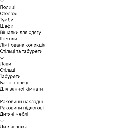
Полиці
Стелажі
Тумби
Шафи
Вішалки для одягу
Комоди
Лімітована колекція
Стільці та табурети
Лави
Стільці
Табурети
Барні стільці
Для ванної кімнати
Раковини накладні
Раковини підлогові
Дитячі меблі
Дитячі ліжка