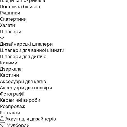
Пледи та покривала
Постільна білизна
Рушники
Скатертини
Халати
Шпалери
Дизайнерські шпалери
Шпалери для ванної кімнати
Шпалери для дитячої
Килими
Дзеркала
Картини
Аксесуари для квітів
Аксесуари для подвір'я
Фотографії
Керамічні вироби
Розпродаж
Контакти
Акаунт для дизайнерів
Мудборди