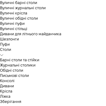
Вуличні барні столи
Вуличні журнальні столи
Вуличні крісла
Вуличні обідні столи
Вуличні пуфи
Вуличні стільці
Дивани для літнього майданчика
Шезлонги
Пуфи
Столи
Барні столи та стійки
Журнальні столики
Обідні столи
Письмові столи
Консолі
Дивани
Крісла
Ліжка
Зберігання