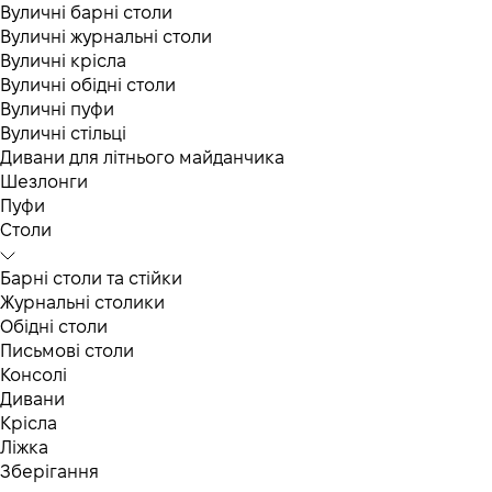
Вуличні барні столи
Вуличні журнальні столи
Вуличні крісла
Вуличні обідні столи
Вуличні пуфи
Вуличні стільці
Дивани для літнього майданчика
Шезлонги
Пуфи
Столи
Барні столи та стійки
Журнальні столики
Обідні столи
Письмові столи
Консолі
Дивани
Крісла
Ліжка
Зберігання