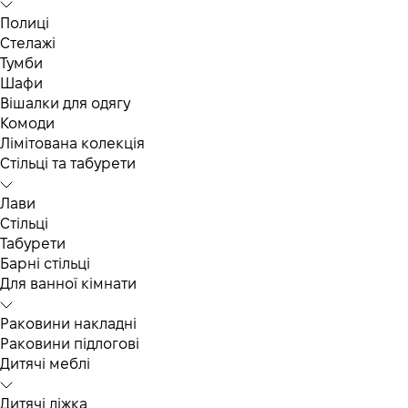
Полиці
Стелажі
Тумби
Шафи
Вішалки для одягу
Комоди
Лімітована колекція
Стільці та табурети
Лави
Стільці
Табурети
Барні стільці
Для ванної кімнати
Раковини накладні
Раковини підлогові
Дитячі меблі
Дитячі ліжка