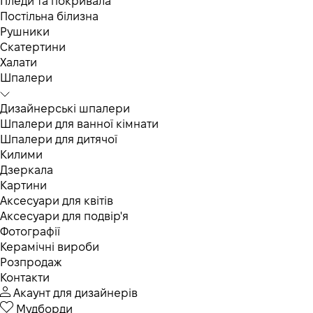
Пледи та покривала
Постільна білизна
Рушники
Скатертини
Халати
Шпалери
Дизайнерські шпалери
Шпалери для ванної кімнати
Шпалери для дитячої
Килими
Дзеркала
Картини
Аксесуари для квітів
Аксесуари для подвір'я
Фотографії
Керамічні вироби
Розпродаж
Контакти
Акаунт для дизайнерів
Мудборди