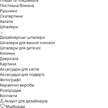
Пледи та покривала
Постільна білизна
Рушники
Скатертини
Халати
Шпалери
Дизайнерські шпалери
Шпалери для ванної кімнати
Шпалери для дитячої
Килими
Дзеркала
Картини
Аксесуари для квітів
Аксесуари для подвір'я
Фотографії
Керамічні вироби
Розпродаж
Контакти
Акаунт для дизайнерів
Мудборди