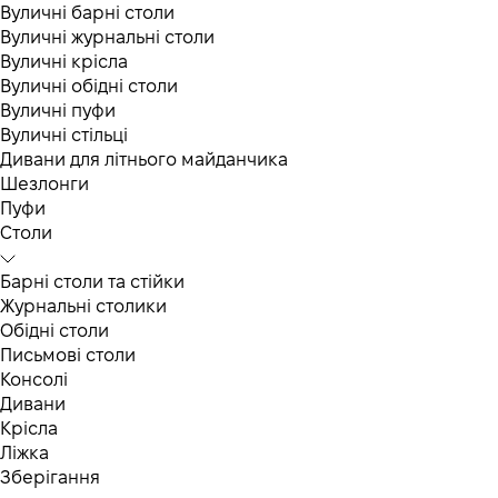
Вуличні барні столи
Вуличні журнальні столи
Вуличні крісла
Вуличні обідні столи
Вуличні пуфи
Вуличні стільці
Дивани для літнього майданчика
Шезлонги
Пуфи
Столи
Барні столи та стійки
Журнальні столики
Обідні столи
Письмові столи
Консолі
Дивани
Крісла
Ліжка
Зберігання