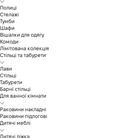
Полиці
Стелажі
Тумби
Шафи
Вішалки для одягу
Комоди
Лімітована колекція
Стільці та табурети
Лави
Стільці
Табурети
Барні стільці
Для ванної кімнати
Раковини накладні
Раковини підлогові
Дитячі меблі
Дитячі ліжка